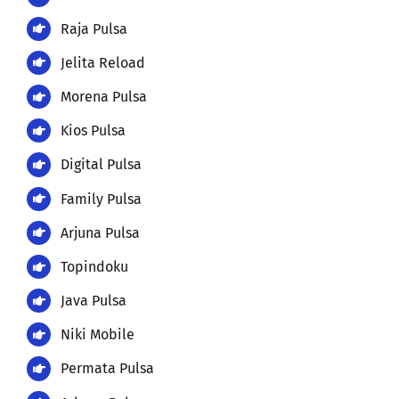
Raja Pulsa
Jelita Reload
Morena Pulsa
Kios Pulsa
Digital Pulsa
Family Pulsa
Arjuna Pulsa
Topindoku
Java Pulsa
Niki Mobile
Permata Pulsa