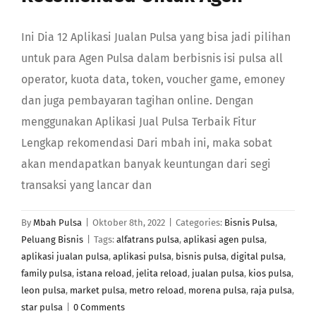
Ini Dia 12 Aplikasi Jualan Pulsa yang bisa jadi pilihan
untuk para Agen Pulsa dalam berbisnis isi pulsa all
operator, kuota data, token, voucher game, emoney
dan juga pembayaran tagihan online. Dengan
menggunakan Aplikasi Jual Pulsa Terbaik Fitur
Lengkap rekomendasi Dari mbah ini, maka sobat
akan mendapatkan banyak keuntungan dari segi
transaksi yang lancar dan
By
Mbah Pulsa
|
Oktober 8th, 2022
|
Categories:
Bisnis Pulsa
,
Peluang Bisnis
|
Tags:
alfatrans pulsa
,
aplikasi agen pulsa
,
aplikasi jualan pulsa
,
aplikasi pulsa
,
bisnis pulsa
,
digital pulsa
,
family pulsa
,
istana reload
,
jelita reload
,
jualan pulsa
,
kios pulsa
,
leon pulsa
,
market pulsa
,
metro reload
,
morena pulsa
,
raja pulsa
,
star pulsa
|
0 Comments