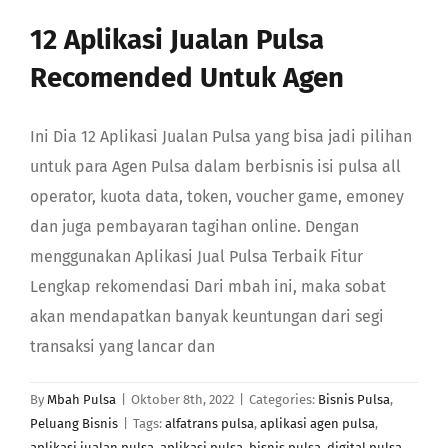
GABUNG
12 Aplikasi Jualan Pulsa
Recomended Untuk Agen
Search
Ini Dia 12 Aplikasi Jualan Pulsa yang bisa jadi pilihan
untuk para Agen Pulsa dalam berbisnis isi pulsa all
operator, kuota data, token, voucher game, emoney
dan juga pembayaran tagihan online. Dengan
menggunakan Aplikasi Jual Pulsa Terbaik Fitur
Lengkap rekomendasi Dari mbah ini, maka sobat
akan mendapatkan banyak keuntungan dari segi
transaksi yang lancar dan
By
Mbah Pulsa
|
Oktober 8th, 2022
|
Categories:
Bisnis Pulsa
,
Peluang Bisnis
|
Tags:
alfatrans pulsa
,
aplikasi agen pulsa
,
aplikasi jualan pulsa
,
aplikasi pulsa
,
bisnis pulsa
,
digital pulsa
,