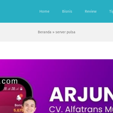
Home
Bisnis
Review
Ti
Beranda
»
server pulsa