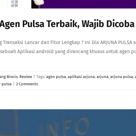
i Agen Pulsa Terbaik, Wajib Dicoba
Transaksi Lancar dan Fitur Lengkap ? Ini Dia ARJUNA PULSA se
h sebuah Aplikasi android yang dirancang khusus untuk agen p
ang Bisnis
,
Review
|
Tags:
agen pulsa
,
aplikasi arjuna
,
arjuna
,
arjuna pulsa
,
r pulsa
|
2 Comments