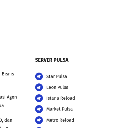
SERVER PULSA
 Bisnis
Star Pulsa
Leon Pulsa
kasi Agen
Istana Reload
ba
Market Pulsa
Metro Reload
D, dan