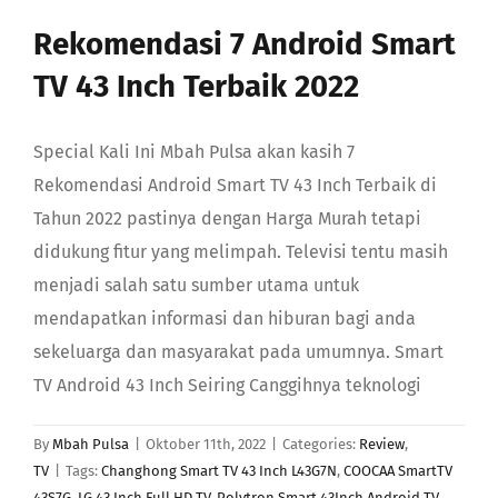
GABUNG
Rekomendasi 7 Android Smart
TV 43 Inch Terbaik 2022
Search
Special Kali Ini Mbah Pulsa akan kasih 7
Rekomendasi Android Smart TV 43 Inch Terbaik di
Tahun 2022 pastinya dengan Harga Murah tetapi
didukung fitur yang melimpah. Televisi tentu masih
menjadi salah satu sumber utama untuk
mendapatkan informasi dan hiburan bagi anda
sekeluarga dan masyarakat pada umumnya. Smart
TV Android 43 Inch Seiring Canggihnya teknologi
By
Mbah Pulsa
|
Oktober 11th, 2022
|
Categories:
Review
,
TV
|
Tags:
Changhong Smart TV 43 Inch L43G7N
,
COOCAA SmartTV
43S7G
,
LG 43 Inch Full HD TV
,
Polytron Smart 43Inch Android TV
,