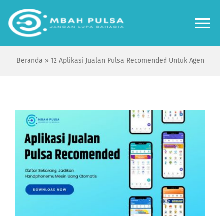
Skip
to
To
content
Na
Beranda
»
12 Aplikasi Jualan Pulsa Recomended Untuk Agen
Home
Bisnis
View
Review
Larger
Image
Tips Tutorial
Forum