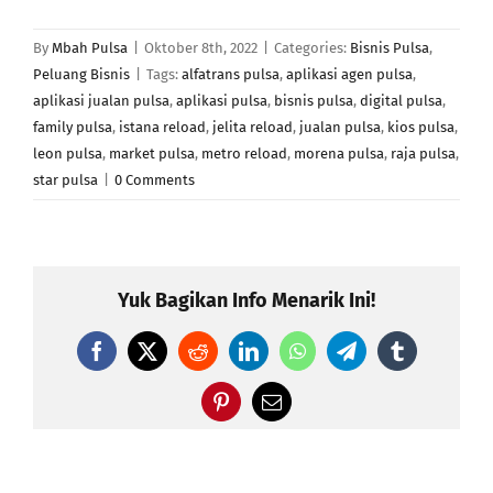
By
Mbah Pulsa
|
Oktober 8th, 2022
|
Categories:
Bisnis Pulsa
,
Peluang Bisnis
|
Tags:
alfatrans pulsa
,
aplikasi agen pulsa
,
aplikasi jualan pulsa
,
aplikasi pulsa
,
bisnis pulsa
,
digital pulsa
,
family pulsa
,
istana reload
,
jelita reload
,
jualan pulsa
,
kios pulsa
,
leon pulsa
,
market pulsa
,
metro reload
,
morena pulsa
,
raja pulsa
,
star pulsa
|
0 Comments
Yuk Bagikan Info Menarik Ini!
Facebook
X
Reddit
LinkedIn
WhatsApp
Telegram
Tumblr
Pinterest
Email