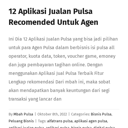
GABUNG
12 Aplikasi Jualan Pulsa
Recomended Untuk Agen
Search
Ini Dia 12 Aplikasi Jualan Pulsa yang bisa jadi pilihan
untuk para Agen Pulsa dalam berbisnis isi pulsa all
operator, kuota data, token, voucher game, emoney
dan juga pembayaran tagihan online. Dengan
menggunakan Aplikasi Jual Pulsa Terbaik Fitur
Lengkap rekomendasi Dari mbah ini, maka sobat
akan mendapatkan banyak keuntungan dari segi
transaksi yang lancar dan
By
Mbah Pulsa
|
Oktober 8th, 2022
|
Categories:
Bisnis Pulsa
,
Peluang Bisnis
|
Tags:
alfatrans pulsa
,
aplikasi agen pulsa
,
aplikasi jualan pulsa
,
aplikasi pulsa
,
bisnis pulsa
,
digital pulsa
,