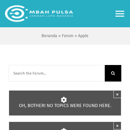
Skip
to
To
content
Na
Beranda
»
Forum
»
Apple
Home
Bisnis
Review
Tips Tutorial
×
OH, BOTHER! NO TOPICS WERE FOUND HERE.
Forum
×