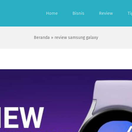
Home
Bisnis
Review
Ti
Beranda
»
review samsung galaxy