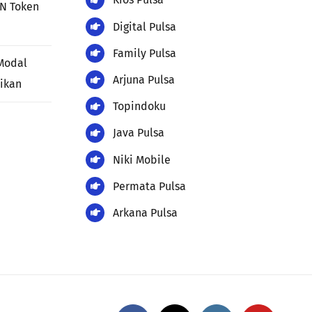
LN Token
Digital Pulsa
Family Pulsa
Modal
Arjuna Pulsa
jikan
Topindoku
Java Pulsa
Niki Mobile
Permata Pulsa
Arkana Pulsa