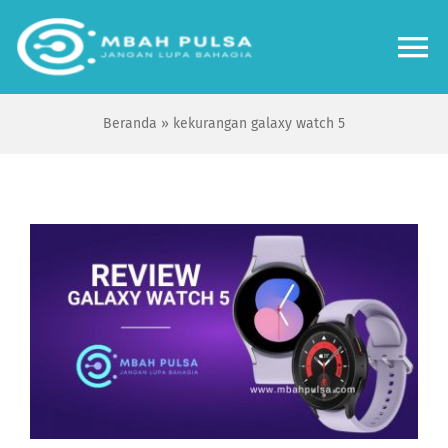
Skip
to
To
content
Na
Beranda
»
kekurangan galaxy watch 5
Home
Bisnis
Review
Tips Tutorial
Forum