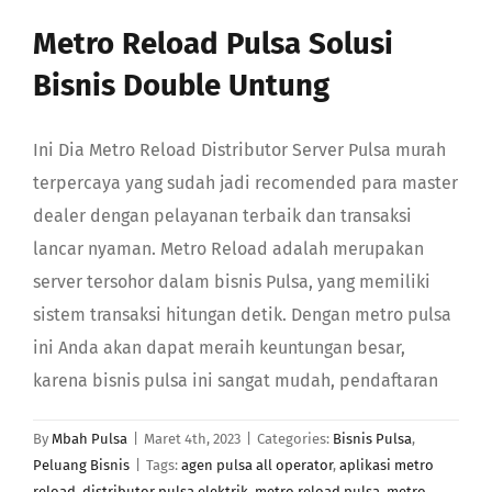
GABUNG
Metro Reload Pulsa Solusi
Bisnis Double Untung
Search
Ini Dia Metro Reload Distributor Server Pulsa murah
terpercaya yang sudah jadi recomended para master
dealer dengan pelayanan terbaik dan transaksi
lancar nyaman. Metro Reload adalah merupakan
server tersohor dalam bisnis Pulsa, yang memiliki
sistem transaksi hitungan detik. Dengan metro pulsa
ini Anda akan dapat meraih keuntungan besar,
karena bisnis pulsa ini sangat mudah, pendaftaran
By
Mbah Pulsa
|
Maret 4th, 2023
|
Categories:
Bisnis Pulsa
,
Peluang Bisnis
|
Tags:
agen pulsa all operator
,
aplikasi metro
reload
,
distributor pulsa elektrik
,
metro reload pulsa
,
metro