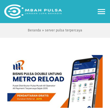
Skip
to
To
content
Na
Beranda
»
server pulsa terpercaya
Home
Bisnis
Review
Tips Tutorial
Forum